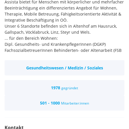
Assista bietet für Menschen mit körperlicher und mehrfacher
Beeinträchtigung ein differenziertes Angebot für Wohnen,
Therapie, Mobile Betreuung, Fähigkeitsorientierte Aktivität &
Integrative Beschäftigung in OÖ.
Unser 6 Standorte befinden sich in Altenhof am Hausruck,
Gallspach, Vöcklabruck, Linz, Steyr und Wels.
... für den Bereich Wohnen:
Dipl. Gesundheits- und KrankenpflegerInnen (DGKP)
FachsozialbetreuerInnen Behinderten- oder Altenarbeit (FSB
BA, FSB AA)
PflegefachassistentInnen
Gesundheitswesen / Medizin / Soziales
PflegeassistentInnen
... für den Bereich Beschäftigung & Mobile Betreuung:
Dipl. Gesundheits- und KrankenpflegerInnen (DGKP)
FachsozialbetreuerInnen Behinderten- oder Altenarbeit (FSB
1978
gegründet
BA, FSB AA)
... für das Institut für Therapien:
501 - 1000
Mitarbeiter:innen
PhysiotherapeutInnen
ErgotherapeutInnen
LogopädInnen
HeilmasseurInnen
Kontakt
... für die Technischen Dienste, Fachdienste und Verwaltung