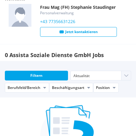
MitarbeiterInnen mit verschiedensten Ausbildungen.
Frau
Mag (FH)
Stephanie
Staudinger
Wir bieten:
Personalverwaltung
+43 77356631226
- Familienfreundliche Dienstplangestaltung
- Erhöhter Urlaubsanspruch bereits ab dem 2. Dienstjahr
Jetzt kontaktieren
- 37-Stunden-Woche bei Vollzeit
- Umfassende Einschulung, Fort- und
Weiterbildungsmöglichkeiten, Supervision
0 Assista Soziale Dienste GmbH Jobs
- Möglichkeit von MitarbeiterInnenverpflegung
- Kinderzulage
- Flexible Arbeitszeitmodelle & familienfreundliche
Filtern
Dienstplangestaltung
Berufsfeld/Bereich
Beschäftigungsart
Position