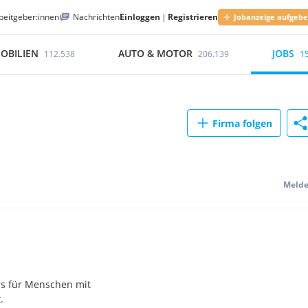
beitgeber:innen
Nachrichten
Einloggen
|
Registrieren
Jobanzeige aufgeb
OBILIEN
AUTO & MOTOR
JOBS
112.538
206.139
1
Firma folgen
Meld
es für Menschen mit
.