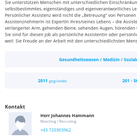
Sie unterstützen Menschen mit unterschiedlichen Einschränkun
selbstbestimmtes, eigenständiges und eigenverantwortliches Le
Persönlicher Assistenz wird nicht die „Betreuung“ von Personen
AssistenznehmerIn ist ExpertIn ihres/seines Lebens – die Assisten
verlängerter Arm, gehenden Beine, sehenden Augen, hörenden
Sie sind für diesen Job als persönliche Assistentin oder persönli
weil: Sie Freude an der Arbeit mit den unterschiedlichsten Men
einfühlen können und die Meinung von anderen respektieren k
mit Respekt und Anstand entgegen treten. Sie sich auch zeitlic
Gesundheitswesen / Medizin / Sozial
dabei immer pünktlich sind. Sie sind für den Job nicht geeignet,
Menschen unwohl fühlen, die nicht so sind wie Sie, wenn Sie A
nicht so klappt, wie Sie es sich vorstellen. Sie sich davor fürch
müssen. Sie eine geregelte Arbeitszeit suchen.
2011
201 - 5
gegründet
Kontakt
Herr
Johannes
Hammann
Matching / Recruiting
+43 720303962