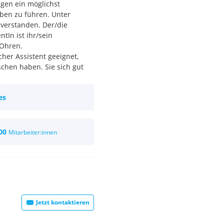
gen ein möglichst
ben zu führen. Unter
 verstanden. Der/die
tIn ist ihr/sein
 Ohren.
cher Assistent geeignet,
schen haben. Sie sich gut
önnen. Sie allen Menschen
h einstellen können und
es
 wenn: Sie sich mit
ngst haben, wenn mal etwas
ten auch mal zupacken zu
00
Mitarbeiter:innen
Jetzt kontaktieren