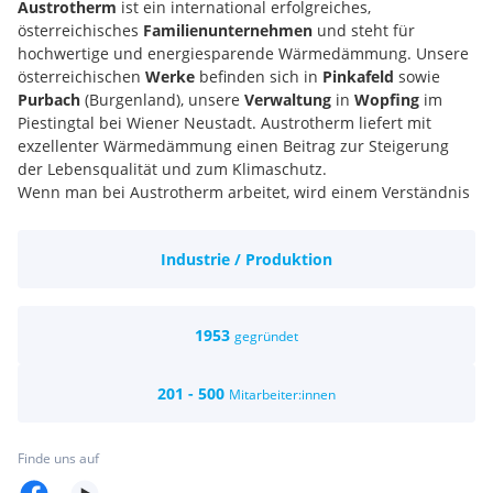
Austrotherm
ist ein international erfolgreiches,
österreichisches
Familienunternehmen
und steht für
hochwertige und energiesparende Wärmedämmung. Unsere
österreichischen
Werke
befinden sich in
Pinkafeld
sowie
Purbach
(Burgenland), unsere
Verwaltung
in
Wopfing
im
Piestingtal bei Wiener Neustadt. Austrotherm liefert mit
exzellenter Wärmedämmung einen Beitrag zur Steigerung
der Lebensqualität und zum Klimaschutz.
Wenn man bei Austrotherm arbeitet, wird einem Verständnis
und Vertrauen entgegengebracht. Der persönliche Einsatz
wird wertgeschätzt. Wir gestalten Ideen mit und tragen
Industrie / Produktion
unseren Teil zum Erfolg bei. Es gibt eine besondere Art von
Zusammenhalt. Das hat bestimmt etwas mit der Sicherheit
und Stabilität zu tun, die es hier gibt und der Tatsache, dass
wir ein Familienunternehmen mit kurzen
1953
gegründet
Entscheidungswegen sind. Freude macht uns auch das
angenehme Arbeitsumfeld. Die Gesundheitsvorsorge und
201 - 500
Mitarbeiter:innen
Gesundheitsförderung aller Mitarbeiter ist uns wichtig.
Wir sind ein österreichisches Familienunternehmen.
Wir haben ein angenehmes Arbeitsumfeld.
Finde uns auf
Wir haben gesicherte Arbeitsplätze.
Wir gestalten Ideen mit.