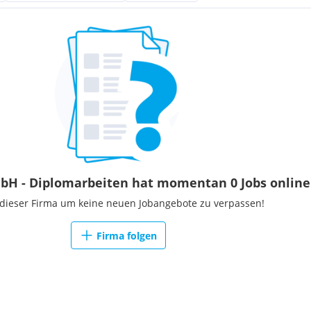
45 Kompetenz- und
trends für eine
e das Unternehmen einen
ießen.
bH - Diplomarbeiten hat momentan 0 Jobs online
 dieser Firma um keine neuen Jobangebote zu verpassen!
Firma folgen