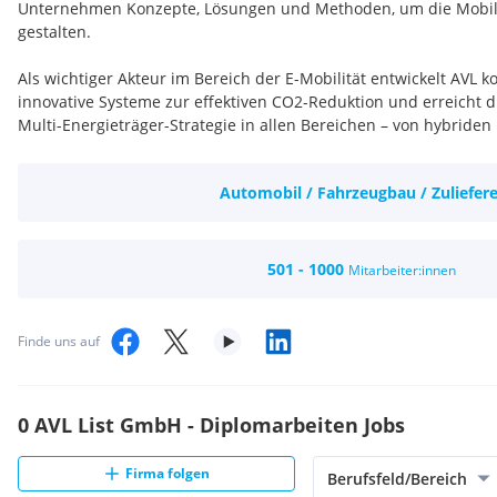
Unternehmen Konzepte, Lösungen und Methoden, um die Mobil
gestalten.
Als wichtiger Akteur im Bereich der E-Mobilität entwickelt AVL k
innovative Systeme zur effektiven CO2-Reduktion und erreicht d
Multi-Energieträger-Strategie in allen Bereichen – von hybriden 
und Brennstoffzellentechnologien.
Automobil / Fahrzeugbau / Zuliefere
AVL entwickelt ständig sein Ökosystem aus hochwertigen Metho
Technologien im Bereich der Fahrzeugentwicklung und -erprob
Ihren Mobilitätsvisionen zu unterstützen. Von der Ideenphase b
deckt das Unternehmen zukünftige Fahrzeugarchitekturen und 
501 - 1000
Mitarbeiter:innen
ab, wie die Auswirkungen neuer Antriebssysteme und Energietr
Durch die Digitalisierung der Fahrzeugentwicklung mit modern
Finde uns auf
IT-, Software- und Technologieplattformen schafft AVL neue Ku
Bereichen Big Data, Künstliche Intelligenz, Simulation und Emb
ADAS und autonomes Fahren verfügt AVL über umfassende Komp
0 AVL List GmbH - Diplomarbeiten Jobs
einer intelligenten und vernetzten Mobilität in die Realität umz
Die Leidenschaft von AVL ist Innovation. Gemeinsam mit einem 
Firma folgen
Berufsfeld/Bereich