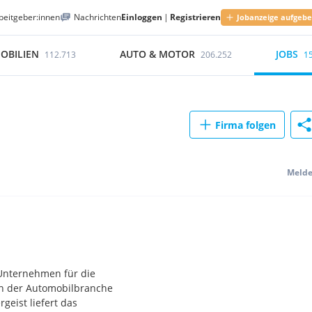
beitgeber:innen
Nachrichten
Einloggen
|
Registrieren
Jobanzeige aufgeb
OBILIEN
AUTO & MOTOR
JOBS
112.713
206.252
1
Firma folgen
Meld
 Unternehmen für die
in der Automobilbranche
eist liefert das