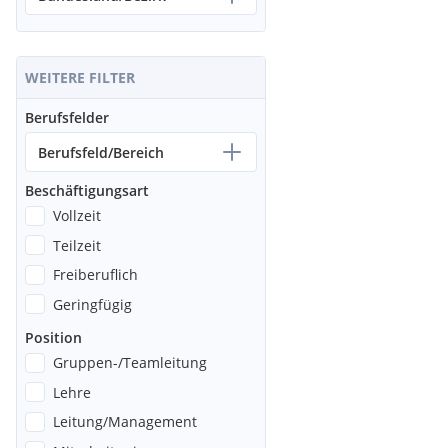
Tel.: +43 316 787-0, Fax: +43 316 787-400 Website: www.avl.com
Kontakt
Unternehmenssprecher
Dr. Markus Tomaschitz
E-Mail: markus.tomaschitz@avl.com, press@avl.com
WEITERE FILTER
Berufsfelder
Berufsfeld/Bereich
Beschäftigungsart
Vollzeit
Teilzeit
Freiberuflich
Geringfügig
Position
Gruppen-/Teamleitung
Lehre
Leitung/Management