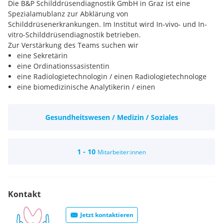
Die B&P Schilddrüsendiagnostik GmbH in Graz ist eine
Spezialamublanz zur Abklärung von
Schilddrüsenerkrankungen. Im Institut wird In-vivo- und In-
vitro-Schilddrüsendiagnostik betrieben.
Zur Verstärkung des Teams suchen wir
eine Sekretärin
eine Ordinationssasistentin
eine Radiologietechnologin / einen Radiologietechnologe
eine biomedizinische Analytikerin / einen
biomedizinischen Analytiker
In einer Einführungsphase ist es möglich, die für die Stelle
Gesundheitswesen / Medizin / Soziales
erforderlichen Kenntnisse zu erwerben.
Entlohnung
Über den Kollektivverträgen (Monatsbrutto inkl. Zulagen auf
Basis Vollzeit) mit der Möglichkeit der Überzahlung.
1 - 10
Mitarbeiter:innen
Ihre aussagekräftige Bewerbung senden Sie bitte an
job@schilddruesenambulanz.at
Kontakt
Jetzt kontaktieren