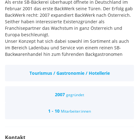
Als erste SB-Bäckerei überhaupt öffnete in Deutschland im
Februar 2001 das erste BackWerk seine Türen. Der Erfolg gab
BackWerk recht: 2007 expandiert BackWerk nach Österreich.
Seither haben interessierte Existenzgründer als
Franchisepartner das Wachstum in ganz Österreich und
Europa beschleunigt.
Unser Konzept hat sich dabei sowohl im Sortiment als auch
im Bereich Ladenbau und Service von einem reinen SB-
Backwarenhandel hin zum führenden Backgastronomen
entwickelt. Seit 2017 ist BackWerk Teil der Valoragruppe. Wie
die Schwesterunternehmen entwickelt sich auch BackWerk
Tourismus / Gastronomie / Hotellerie
auf hohem Niveau stetig weiter um seinen Gästen hohe
Qualität, frische und laufend neue Speisen anbieten zu
können. Marcus Gamauf ist als Geschäftsführer der
BackWerk AT GmbH für die Leitung von BackWerk Österreich
2007
gegründet
verantwortlich.
1 - 10
Mitarbeiter:innen
Kontakt