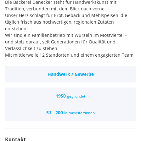
Die Bäckerei Danecker steht für Handwerkskunst mit
Tradition, verbunden mit dem Blick nach vorne.
Unser Herz schlägt für Brot, Gebäck und Mehlspeisen, die
täglich frisch aus hochwertigen, regionalen Zutaten
entstehen.
Wir sind ein Familienbetrieb mit Wurzeln im Mostviertel –
und stolz darauf, seit Generationen für Qualität und
Verlässlichkeit zu stehen.
Mit mittlerweile 12 Standorten und einem engagierten Team
möchten wir unseren Gästen mehr bieten als nur Backwaren.
Wir backen mit Hingabe – und servieren mit einem Lächeln.
Handwerk / Gewerbe
Unsere Filialen sollen
Orte der Begegnung, des Genusses
und der Gastfreundschaft sein.
Unsere Überzeugung:
Ein gutes Brot ist mehr ist als nur Nahrung - es ist ein Stück
1950
gegründet
unserer Kultur.
Unsere Mitarbeiterinnen und Mitarbeiter sind der Schlüssel
51 - 200
Mitarbeiter:innen
zu unserem Erfolg.
Kontakt