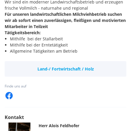
Wir sind ein moderner Landwirschaftsbetrieb und erzeugen
frische Vollmilch - naturnahe und regional
Für unseren landwirtschaftlichen Milchviehbetrieb suchen
wir ab sofort einen zuverlässigen, fleißigen und motivierten
Mitarbeiter in Teilzeit
Tätigkeitsbereich:
Mithilfe bei der Stallarbeit
Mithilfe bei der Erntetätigkeit
Allgemeine Tätigkeiten am Betrieb
Anforderung:
Führerschein B
Land-/ Fortwirtschaft / Holz
Grundsätzliches Verständnis der deutschen Sprache
Wir bieten:
einen sicheren, verantwortungsvollen und
Finde uns auf
abwechslungsreichen Arbeitsplatz in einer
wunderschönen Umgebung
Flexible Arbeitszeiten
Entlohnung nach landwirtschaftlichen Kollektiv (
Überbezahlung bei entsprechender Qualifikation möglich)
Kontakt
Herr
Alois
Feldhofer