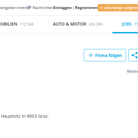
beitgeber:innen
Nachrichten
Einloggen
|
Registrieren
Jobanzeige aufgeb
OBILIEN
AUTO & MOTOR
JOBS
112.568
206.396
1
Firma folgen
Meld
Hauptsitz in 8053 Graz.