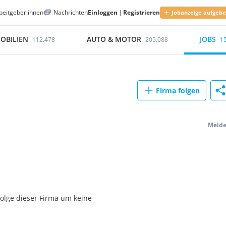
beitgeber:innen
Nachrichten
Einloggen
|
Registrieren
Jobanzeige aufgeb
OBILIEN
AUTO & MOTOR
JOBS
112.478
205.088
1
Firma folgen
Meld
olge dieser Firma um keine