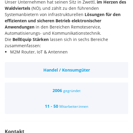
Unser Unternehmen hat seinen Sitz in Zwettl,
im Herzen des
Waldviertels
(NÖ), und zählt zu den führenden
Systemanbietern von infrastrukturellen
Lösungen für den
effizienten und sicheren Betrieb elektronischer
Anwendungen
in den Bereichen Remoteservice,
Automatisierungs- und Kommunikationstechnik.
Die
BellEquip Stärken
lassen sich in sechs Bereiche
zusammenfassen:
M2M Router, IoT & Antennen
KVM & Audio/Video Signalverteilung und -verlängerung
USV, Energieverteilung und messung
Handel / Konsumgüter
Umgebungsmonitoring, Sensorik & IoT
Industrielle Netzwerktechnik & WLAN
Technik, Service, Support, RMA
Für jede Kundenanfrage die richtige Lösung
2006
gegründet
Wir sind
stolz auf unsere Sortimentsbreite und -tiefe
, die
unser Unternehmen zu einem der komplettesten
11 - 50
Mitarbeiter:innen
Lösungslieferanten für KMUs und Großunternehmen
verschiedenster Branchen macht. Die umfangreiche
Produktpalette, in Verbindung mit dem immer am neuesten
Stand der Technik befindlichen BellEquip-Team, bietet für
Kontakt
jede Kundenanfrage die richtige Lösung. Ob individuelle IT-