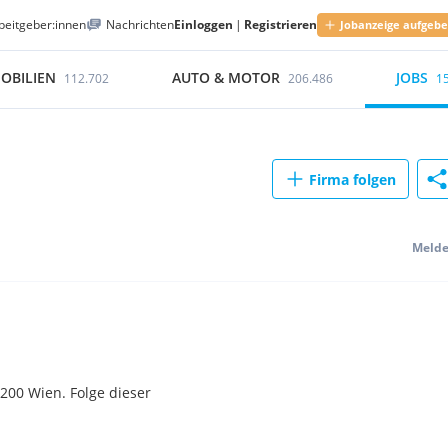
beitgeber:innen
Nachrichten
Einloggen
|
Registrieren
Jobanzeige aufgeb
OBILIEN
AUTO & MOTOR
JOBS
112.702
206.486
1
Firma folgen
Meld
00 Wien. Folge dieser