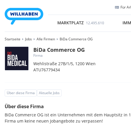
Für Ar
MARKTPLATZ
IMM
12.495.610
Startseite
Jobs
Alle Firmen
BiDa Commerce OG
BiDa Commerce OG
Firma
Wehlistraße 27B/1/5,
1200
Wien
ATU76779434
Über diese Firma
Aktuelle Jobs
Über diese Firma
BiDa Commerce OG ist ein Unternehmen mit dem Hauptsitz in 12
Firma um keine neuen Jobangebote zu verpassen!