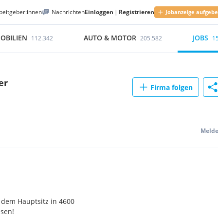
beitgeber:innen
Nachrichten
Einloggen
|
Registrieren
Jobanzeige aufgeb
OBILIEN
AUTO & MOTOR
JOBS
112.342
205.582
1
er
Firma folgen
Meld
 dem Hauptsitz in 4600
ssen!