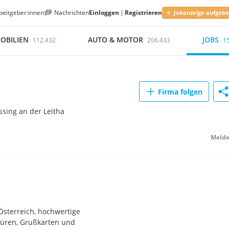
beitgeber:innen
Nachrichten
Einloggen
|
Registrieren
Jobanzeige aufgeb
OBILIEN
AUTO & MOTOR
JOBS
112.432
206.433
1
Firma folgen
sing an der Leitha
Meld
 Österreich, hochwertige
chüren, Grußkarten und