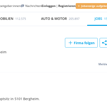
beitgeber:innen
Nachrichten
Einloggen
|
Registrieren
Jobanzeige aufgeb
OBILIEN
AUTO & MOTOR
JOBS
112.575
205.897
1
Firma folgen
heim
Meld
tsitz in 5101 Bergheim.