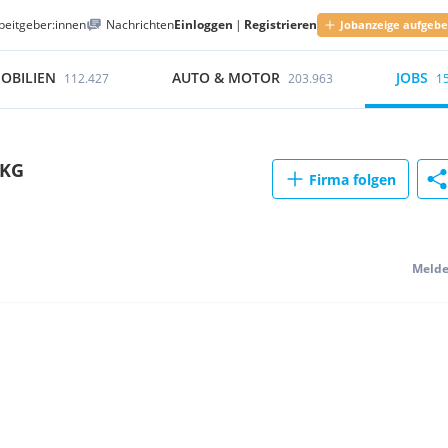
beitgeber:innen
Nachrichten
Einloggen
|
Registrieren
Jobanzeige aufgeb
OBILIEN
AUTO & MOTOR
JOBS
112.427
203.963
1
 KG
Firma folgen
Meld