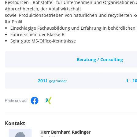
Ressourcen - Rohstoffe - für Unternehmen und Organisationen
Abbruchbereich, der Abfallwirtschaft
sowie Produktionsbetrieben von natürlichen und recyclierten R
Ihr Profil
Einschlägige Fachausbildung und Erfahrung in behördlichen
Führerschein der Klasse-B
Sehr gute MS-Office-Kenntnisse
Selbstständiges, zuverlässiges und verantwortungsvolles Arb
Flexibilität, Belastbarkeit und Teamfähigkeit
Beratung / Consulting
Bereitschaft zur Weiterbildung
Reisebereitschaft in Österreich
Gepflegtes Auftreten und eine kommunikative Persönlichkeit
Was wir Ihnen bieten
2011
1 - 1
gegründet
Fixes Anstellungsverhältnis Vollzeit (38,5 Stunden)
Dienstfahrzeug und Smartphone auch zur Privatnutzung
Abwechslungsreiche Tätigkeit
Finde uns auf
Mitarbeit in einem jungen und dynamischen Team
Persönliche Entwicklungs- und Weiterbildungsmöglichkeiten
familiäres und freundschaftliches Betriebsklima
Kontakt
in weiterer Folge ein attraktives Gewinnbeteiligungsmodell
Herr
Bernhard
Radinger