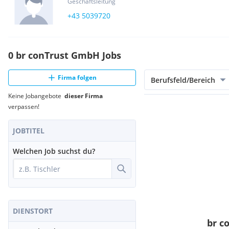
Geschäftsleitung
+43 5039720
0 br conTrust GmbH Jobs
Firma folgen
Berufsfeld/Bereich
Keine Jobangebote
dieser Firma
verpassen!
JOBTITEL
Welchen Job suchst du?
DIENSTORT
br c