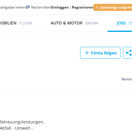
beitgeber:innen
Nachrichten
Einloggen
|
Registrieren
Jobanzeige aufgeb
OBILIEN
AUTO & MOTOR
JOBS
112.439
204.994
1
Firma folgen
Meld
 Betreuungsleistungen,
bfall - Umwelt -