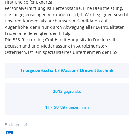
First Choice for Experts!
Personalvermittlung ist Herzenssache. Eine Dienstleistung,
die im gegenseitigen Vertrauen erfolgt. Wir begegnen sowohl
unseren Kunden, als auch unseren Kandidaten auf
Augenhöhe, denn nur durch Abwägung aller Eventualitäten
finden alle Beteiligten den Erfolg.
Die BSS-Resourcing GmbH, mit Hauptsitz in Fürstenzell -
Deutschland und Niederlassung in Aurolzmünster-
Österreich, ist ein spezialisiertes Unternehmen der BSS-
Group. Wir stellen Fachexperten für die Energie und
Petrochemie international zur Verfügung. Darüber hinaus
Energiewirtschaft / Wasser / Umweltttechnik
verfügen wir über Strukturen, und Kenntnisse über
Regularien der Länderübergreifenden Personalgestellung.
Mit unserer Unternehmensgruppe verfügen wir zudem über
die Möglichkeit auch Werkverträge anbieten zu können. Wir
2013
gegründet
haben die Lizenzen der deutschen und österreichischen ANÜ
und sind sicherheitszertifiziert. ( SCC und SCP)
11 - 50
Mitarbeiter:innen
Finde uns auf