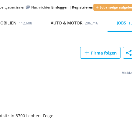
beitgeber:innen
Nachrichten
Einloggen
|
Registrieren
Jobanzeige aufgeb
OBILIEN
AUTO & MOTOR
JOBS
112.608
206.716
1
Firma folgen
Meld
sitz in 8700 Leoben. Folge