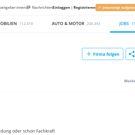
beitgeber:innen
Nachrichten
Einloggen
|
Registrieren
Jobanzeige aufgeb
OBILIEN
AUTO & MOTOR
JOBS
112.419
204.393
1
Firma folgen
Meld
ildung oder schon Fachkraft