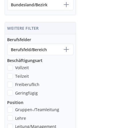
Möglichkeit von Fach- und Führungskarrieren sowie Qualifizi
Bundesland/Bezirk
diese Aufgaben
WEITERE FILTER
Berufsfelder
Berufsfeld/Bereich
Beschäftigungsart
Vollzeit
Teilzeit
Freiberuflich
Geringfügig
Position
Gruppen-/Teamleitung
Lehre
Leitung/Management