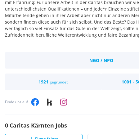
mit Erfahrung: Für unsere Arbeit in der Caritas brauchen wir v
unterschiedlichsten Qualifikationen – und jede*r Einzelne stiftet
Mitarbeitende geben in ihrer Arbeit aber nicht nur anderen Me
sondern finden diese auch für sich selbst. Und das Beste? Das H
wer täglich so viel Einsatz für das Gute in der Welt zeigt, sollte 
Zufriedenheit, berufliche Weiterentwicklung und faire Bezahlu
Die Caritas als familienfreundliche Arbeitgeberin
Tatkraft, Herzlichkeit und ein oft auch herausforderndes Eintret
NGO / NPO
dafür stehen wir als Caritas. Wer bei uns mitarbeitet, bewirkt je
den Einzelnen und für die Gesellschaft. An über 100 Orten in K
Auslandshilfe in vielen Ländern weltweit.
1921
1001 - 5
gegründet
Wir bieten vielfältige und zukunftssichere Jobs für Menschen
Arbeit, die sinnvoll ist und gesellschaftlichen Nutzen stiftet.
Unser Handeln verbindet dabei christliche Werte mit hoher fac
Finde uns auf
umsichtigem und modernem Management sowie verantwortungs
unserer Angebote. Im Mittelpunkt unserer Arbeit steht immer d
Würde, seinem Recht auf Selbstbestimmung und Lebensqualität
0 Caritas Kärnten Jobs
Attraktive Rahmenbedingungen
Firma folgen