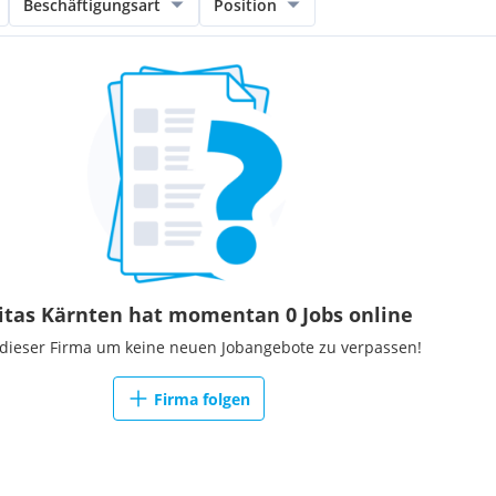
Beschäftigungsart
Position
sowie weitere Urlaubstage
iten und Home-Office
itas Kärnten hat momentan 0 Jobs online
 dieser Firma um keine neuen Jobangebote zu verpassen!
Firma folgen