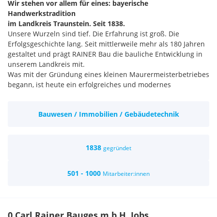
Wir stehen vor allem für eines: bayerische
Handwerkstradition
im Landkreis Traunstein. Seit 1838.
Unsere Wurzeln sind tief. Die Erfahrung ist groß. Die
Erfolgsgeschichte lang. Seit mittlerweile mehr als 180 Jahren
gestaltet und prägt RAINER Bau die bauliche Entwicklung in
unserem Landkreis mit.
Was mit der Gründung eines kleinen Maurermeisterbetriebes
begann, ist heute ein erfolgreiches und modernes
Bauunternehmen, das auf einem soliden wirtschaftlichen
Fundament steht und weiter wächst. Das garantiert
Bauwesen / Immobilien / Gebäudetechnik
Bauherren – im Landkreis Traunstein bis zur Grenze
Salzburgs – Sicherheit, Systemkompetenz und beste
bayerische Handwerkstradition für hochwertige
Bauvorhaben.
1838
gegründet
Das hat uns zu einem der führenden Bauunternehmen mit
höchster Systemkompetenz in Südbayern gemacht. Seit über
501 - 1000
Mitarbeiter:innen
180 Jahren bauen wir Lebensraum und Infrastruktur zur
vollsten Zufriedenheit unserer Auftraggeber. PFEIFFER steht
für beste Arbeit, Verlässlichkeit und erfolgreiche Bauprojekte.
Dafür sorgen unsere MitarbeiterInnen.
0 Carl Rainer Bauges.m.b.H. Jobs