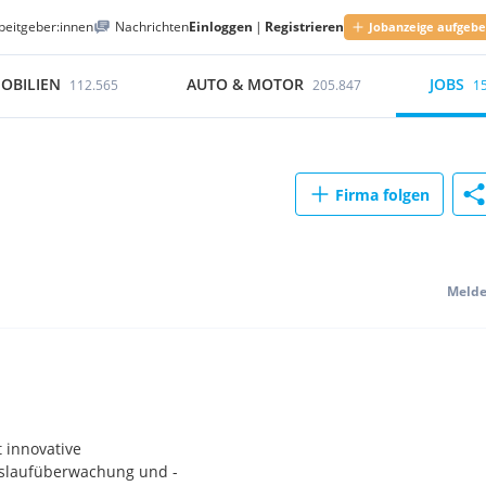
beitgeber:innen
Nachrichten
Einloggen
|
Registrieren
Jobanzeige aufgeb
OBILIEN
AUTO & MOTOR
JOBS
112.565
205.847
1
Firma folgen
Meld
 innovative
eislaufüberwachung und -