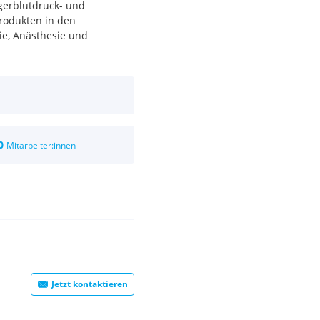
gerblutdruck- und
rodukten in den
ie, Anästhesie und
0
Mitarbeiter:innen
Jetzt kontaktieren