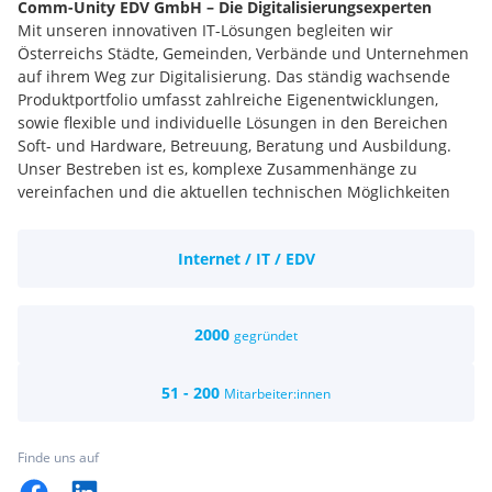
Comm-Unity EDV GmbH – Die Digitalisierungsexperten
Mit unseren innovativen IT-Lösungen begleiten wir
Österreichs Städte, Gemeinden, Verbände und Unternehmen
auf ihrem Weg zur Digitalisierung. Das ständig wachsende
Produktportfolio umfasst zahlreiche Eigenentwicklungen,
sowie flexible und individuelle Lösungen in den Bereichen
Soft- und Hardware, Betreuung, Beratung und Ausbildung.
Unser Bestreben ist es, komplexe Zusammenhänge zu
vereinfachen und die aktuellen technischen Möglichkeiten
für den Benutzer effizient miteinander zu verbinden. Das ist
es was wir tun. Was wir lieben.
Internet / IT / EDV
Die Comm-Unity hat es sich zur Aufgabe gemacht, digitale
Lösungen für alle Herausforderungen von Organisationen zu
schaffen.
GeOrg ist das Herzstück unserer Arbeit – eine 360°-
2000
gegründet
Verwaltungs- und Organisationssoftware, die individuell auf
die kommunalen Bedürfnisse von Städten, Gemeinden und
51 - 200
Mitarbeiter:innen
Verbände zugeschnitten ist. Wir bieten mit GeOrg ein
Produkt, welches komplexe und manuelle Arbeitsvorgänge
durch optimierte, intelligente und digitale Prozesse
Finde uns auf
vereinfacht.
Weitere Produkte neben GeOrg: