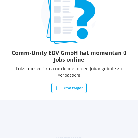
Was bei uns noch mit dazu gehört:
Flexible Arbeitszeiten und Möglichkeit der Telearbeit
Flache Hierarchien und kurze Wege
Geförderte Weiterbildungen
Täglich frisches & kostenloses Mittagsmenü aus der
hauseigenen Betriebsküche
Gesundheits- & Zukunftsvorsorge durch Betriebsärztin,
Sonderkonditionen bei Krankenversicherung, steuerfreie
Comm-Unity EDV GmbH hat momentan 0
Zukunftssicherung
Jobs online
Büro im Grünen mit guter Anbindung und kostenlosen
Folge dieser Firma um keine neuen Jobangebote zu
Parkplätzen
verpassen!
(Autobahn nur 5 Minuten, öffentliche Verkehrsmittel nur
wenige Meter entfernt)
Firma folgen