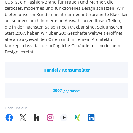
COS ist ein Fashion-Brand für Frauen und Männer, die
zeitloses, modernes und funktionelles Design schätzen. Wir
bieten unseren Kunden nicht nur neu interpretierte Klassiker
an, sondern auch immer eine Auswahl an zeitlosen Teilen,
die in der nächsten Saison noch tragbar sind. Seit unserem
Start 2007, haben wir über 200 Geschäfte weltweit eröffnet -
alle an ausgewählten Orten und mit einem Architektur-
Konzept, dass das ursprüngliche Gebäude mit modernem
Design vereint.
Weitere Information über COS findest du
hier
!
Bei COS zu arbeiten ist anders. Wir stehen für bestimmte
Handel / Konsumgüter
Werte und leben diese tagtäglich. Unsere Werte sind keep it
simple, wir glauben an den Menschen, ständige
Verbesserung, offen und geradeheraus, unternehmerisches
Denken, Kostenbewusstsein und wir sind ein Team. Wir
2007
gegründet
glauben, dass unsere Werte den Rahmen für eine fröhliche
Atmosphäre, Engagement und das Schaffen eines “Great
Place To Work” bilden.
Finde uns auf
Da COS permanent wächst, investieren wir auch stetig in
unsere Mitarbeiter und deren Entwicklung. Wir glauben an
den Menschen und jeder hat die Chance sich bei COS