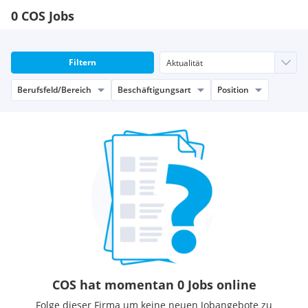
weiterzuentwickeln. Unsere laufende Expansion bietet dafür
0 COS Jobs
ständig neue Möglichkeiten.
Mehr über das Arbeiten bei COS und unsere Benefits findest
du
hier
!
Filtern
Berufsfeld/Bereich
Beschäftigungsart
Position
COS hat momentan 0 Jobs online
Folge dieser Firma um keine neuen Jobangebote zu