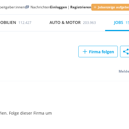
beitgeber:innen
Nachrichten
Einloggen
|
Registrieren
Jobanzeige aufgeb
OBILIEN
AUTO & MOTOR
JOBS
112.427
203.963
1
Firma folgen
Meld
ien. Folge dieser Firma um