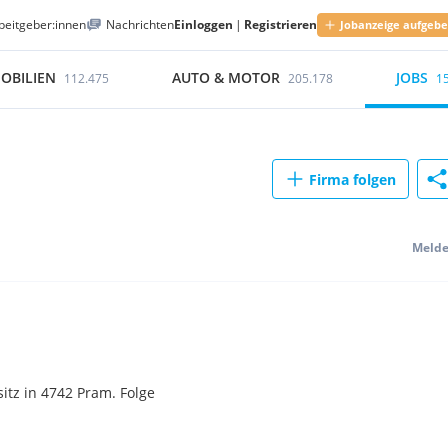
beitgeber:innen
Nachrichten
Einloggen
|
Registrieren
Jobanzeige aufgeb
OBILIEN
AUTO & MOTOR
JOBS
112.475
205.178
1
Firma folgen
Meld
tz in 4742 Pram. Folge