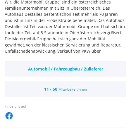
Wir, die Motormobil Gruppe, sind ein österreichisches
Familienunternehmen mit Sitz in Oberösterreich. Das
Autohaus Destalles besteht schon seit mehr als 70 Jahren
und ist in Linz in der Fröbelstraße beheimatet. Das Autohaus
Destalles ist Teil von der Motormobil-Gruppe und hat sich im
Laufe der Zeit auf 8 Standorte in Oberösterreich vergrößert.
Die Motormobil-Gruppe hat sich ganz der Mobilität
gewidmet, von der klassischen Servicierung und Reparatur,
Unfallschadenabwicklung, Verkauf von PKW über
Spezialistenberatung für Nutzfahrzeuge mit Um- und
Aufbauten bis hin zu Campern und individuellen
Automobil / Fahrzeugbau / Zulieferer
Finanzierungs- und Versicherungskonzepten sowohl für
private Personen als auch kleine bis große Unternehmen.
Unsere sehr umfangreichen Einsatzgebiete gehen von
Werkstattspezialisten, Kundendienstberatern,
11 - 50
Mitarbeiter:innen
Nutzfahrzeugspezialisten, bis zu einer zentralen Disposition
die mehrere tausend Fahrzeuge in Österreich verwaltet, oder
auch unserem eigenen Ersatzteilegroßhandel – und natürlich
Finde uns auf
noch einiges mehr. Wir freuen uns, wenn du ein Teil unseres
starken Teams wirst und sind gespannt auf deine
Bewerbung!
Unsere Kunden mobil zu halten ist unsere oberste Priorität,