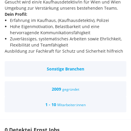
Gesucht wird ein/e Kaufhausdetektiv/in für Wien und Wien
Umgebung zur Verstärkung unseres bestehenden Teams.
Dein Profil:
Erfahrung im Kaufhaus, (Kaufhausdetektiv), Polizei
Hohe Eigenmotivation, Belastbarkeit und eine
hervorragende Kommunikationsfähigkeit
Zuverlässiges, systematisches Arbeiten sowie Ehrlichkeit,
Flexibilität und Teamfähigkeit
Ausbildung zur Fachkraft für Schutz und Sicherheit hilfreich
aber nicht zwingend erforderlich
Sichere Deutschkenntnisse in Wort und Schrift
Sonstige Branchen
erforderlich.
Der Hauptaufgabenbereich ist die professionelle
Beobachtung von Kunden in Geschäftslokalen, Anhalten von
Verdächtigen, sowie die Vornahme und Erhebung über
2009
gegründet
strafbare Handlungen.
Geboten wird ein eigenverantwortliches sowie
1 - 10
Mitarbeiter:innen
wertschätzendes Arbeitsklima in einem erfahrenen Team
Mitbestimmung bei der Arbeitszeiteneinteilung sowie
Rücksichtnahme auf familiäre Termine und
Verpflichtungen
0 Detektei Ernst Jobs
Faire Bezahlung mit zusätzlicher Anrechnung von