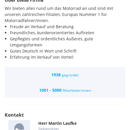
Über diese Firma
Wir bieten alles rund um das Motorrad an und sind mit
unseren zahlreichen Filialen, Europas Nummer 1 für
Motorradfahrer/Innen.
Freude an Verkauf und Beratung
Freundliches, kundenorientiertes Auftreten
Gepflegtes und ordentliches Äußeres, gute
Umgangsformen
Gutes Deutsch in Wort und Schrift
Erfahrung im Verkauf von Vorteil
Ein sympathisches Filialteam
Eigenverantwortliches Handeln und abwechslungsreiches
1938
Arbeiten
gegründet
Weiterbildung durch die Louis Akademie
Einen sicheren Arbeitsplatz in einem angenehmen
1001 - 5000
Mitarbeiter:innen
Arbeitsklima mit einem einzigartigen Kundenklientel
Personalrabatt
Kontakt
Herr
Martin
Laufke
Gebietsleiter