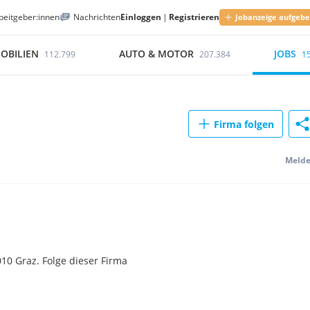
beitgeber:innen
Nachrichten
Einloggen
|
Registrieren
Jobanzeige aufgeb
OBILIEN
AUTO & MOTOR
JOBS
112.799
207.384
1
Firma folgen
Meld
10 Graz. Folge dieser Firma