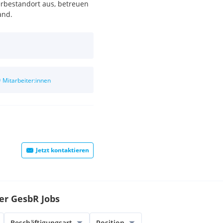
erbestandort aus, betreuen
and.
0
Mitarbeiter:innen
Jetzt kontaktieren
er GesbR Jobs
Beschäftigungsart
Position