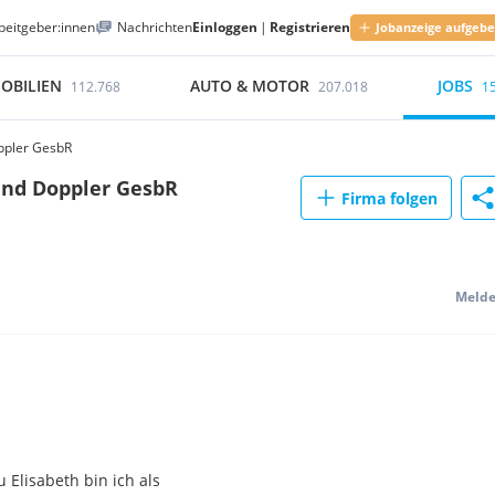
beitgeber:innen
Nachrichten
Einloggen
|
Registrieren
Jobanzeige aufgeb
OBILIEN
AUTO & MOTOR
JOBS
112.768
207.018
1
ppler GesbR
und Doppler GesbR
Firma folgen
Meld
Elisabeth bin ich als