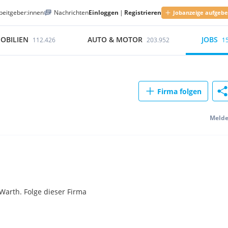
beitgeber:innen
Nachrichten
Einloggen
|
Registrieren
Jobanzeige aufgeb
OBILIEN
AUTO & MOTOR
JOBS
112.426
203.952
1
Firma folgen
Meld
Warth. Folge dieser Firma