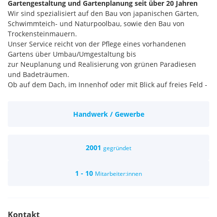
Gartengestaltung und Gartenplanung seit über 20 Jahren
Wir sind spezialisiert auf den Bau von japanischen Gärten,
Schwimmteich- und Naturpoolbau, sowie den Bau von
Trockensteinmauern.
Unser Service reicht von der Pflege eines vorhandenen
Gartens über Umbau/Umgestaltung bis
zur Neuplanung und Realisierung von grünen Paradiesen
und Badeträumen.
Ob auf dem Dach, im Innenhof oder mit Blick auf freies Feld -
wir gestalten die Freiräume nach Kundenwünschen und
Ideen - zum Gartentraum!
Handwerk / Gewerbe
Wir freuen uns über die Aufträge unserer Kunden und
erweitern daher gerade unser Team!
Interessiert? Bewirb dich gleich unter +43 699/195 40 340
2001
gegründet
oder kontakt@dornhecker.at
1 - 10
Mitarbeiter:innen
Kontakt