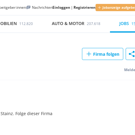
beitgeber:innen
Nachrichten
Einloggen
|
Registrieren
Jobanzeige aufgeb
OBILIEN
AUTO & MOTOR
JOBS
112.820
207.618
1
Firma folgen
Meld
Stainz. Folge dieser Firma