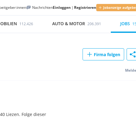
beitgeber:innen
Nachrichten
Einloggen
|
Registrieren
Jobanzeige aufgeb
OBILIEN
AUTO & MOTOR
JOBS
112.426
206.391
1
Firma folgen
Meld
40 Liezen. Folge dieser