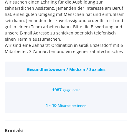
Wir suchen einen Lehrling für die Ausbildung zur
zahnärztlichen Assistenz. Jemanden der Interesse am Beruf
hat, einen guten Umgang mit Menschen hat und einfühlsam
sein kann. Jemanden der zuverlässig und ordentlich ist und
gut in einem Team arbeiten kann. Bitte die Bewerbung and
unsere E-mail Adresse zu schicken oder sich telefonisch
einen Termin auszumachen.
Wir sind eine Zahnarzt-Ordination in Groß-Enzersdorf mit 6
Mitarbeiter, 3 Zahnärzten und ein eigenes zahntechnisches
Labor. Es ist eine gut besuchte Ordination welche alle
Altersgruppen behandelt. Es werden viele chirurgische /
Gesundheitswesen / Medizin / Soziales
implantologische Eingriffe gemacht sowie viele
kieferorthopädische (Zahnspangen) Behandlungen.
Ausbildung zur zahnärztlichen Assistentin mit
ausgiebiger Erfahrung in den Bereichen der Chirurgie und
1987
gegründet
Kieferorthopädie.
Fortbildungsmöglichkeiten zur Prophylaktischen-Assistentin.
1 - 10
Mitarbeiter:innen
Fortbildungsmöglichkeiten: Lehrgang
zum Praxismanagement.
Kontakt