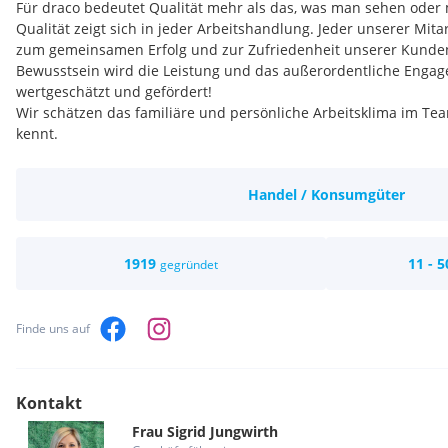
Für draco bedeutet Qualität mehr als das, was man sehen oder
Qualität zeigt sich in jeder Arbeitshandlung. Jeder unserer Mita
zum gemeinsamen Erfolg und zur Zufriedenheit unserer Kunden
Bewusstsein wird die Leistung und das außerordentliche Engag
wertgeschätzt und gefördert!
Wir schätzen das familiäre und persönliche Arbeitsklima im Te
kennt.
Flexibilität und eine selbständige Arbeitsweise ermöglichen ei
spannende Zusammenarbeit im Team.
Handel / Konsumgüter
SPANNEND
- Eine spannende und abwechslungsreiche Tätigke
SICHER
- Die Sicherheit eines gut etablierten, über 100 Jahr
Familienunternehmens mit Aussicht auf langjährige Zusamm
1919
11 - 5
gegründet
KEIN STAU
- Einen gut erreichbaren Firmenstandort: ohne Stau
öffentlich erreichbar – 3. Min. Fußweg zum Bahnhof Eferding 
Finde uns auf
4-TAGE-WOCHE
- Im Team flexibel gestaltbare Arbeitszeiten 
Woche!
Kontakt
KEIN SCHICHTBETRIEB
- Unsere Arbeitszeiten sind familienf
Frau
Sigrid
Jungwirth