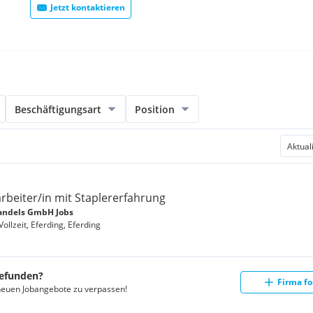
 Uhr, Freitag von 07:00 bis
Jetzt kontaktieren
altung von 06:30 bis 18:00
em innovativen, dynamischen
tsplatz in einem tollen
Beschäftigungsart
Position
- über unsere
!) angenehm klimatisiert
rbeiter/in mit Staplererfahrung
kation und Berufserfahrung
andels GmbH Jobs
Vollzeit, Eferding, Eferding
gefunden?
Firma fo
neuen Jobangebote zu verpassen!