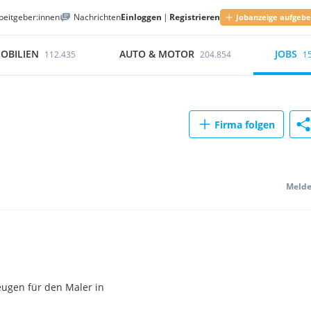
beitgeber:innen
Nachrichten
Einloggen
|
Registrieren
Jobanzeige aufgeb
OBILIEN
AUTO & MOTOR
JOBS
112.435
204.854
1
Firma folgen
Meld
eugen für den Maler in