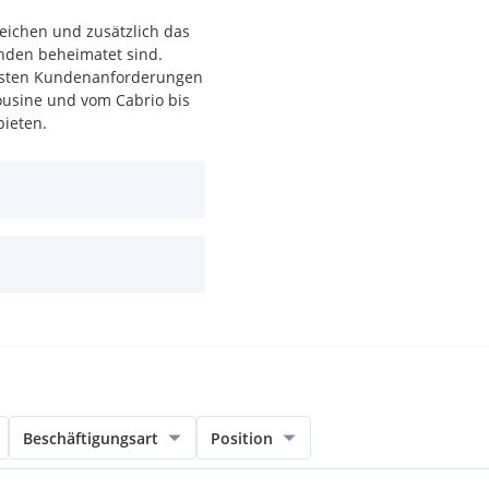
eichen und zusätzlich das
nden beheimatet sind.
isten Kundenanforderungen
ousine und vom Cabrio bis
bieten.
wollen unseren Kunden ein
Beschäftigungsart
Position