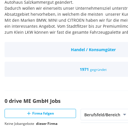
Autohaus Salzkammergut geändert.
Dadurch wollen wir einerseits unser Unternehmensziel unterstr
Absatzgebiet hervorheben, in welchem die meisten unserer Ku
Mit den Marken BMW, MINI und CITROEN haben wir für die me
ein interessantes Angebot. Vom Stadtflitzer bis zur Premiumlim
zum Klein LKW können wir fast die gesamte Fahrzeugpalette an
Wir sehen uns als Komplettanbieter in Sachen Automobil und 
Rundumservice anbieten.
Handel / Konsumgüter
1971
gegründet
0 drive ME GmbH Jobs
Firma folgen
Berufsfeld/Bereich
Keine Jobangebote
dieser Firma