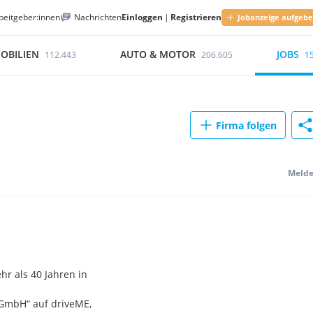
beitgeber:innen
Nachrichten
Einloggen
|
Registrieren
Jobanzeige aufgeb
OBILIEN
AUTO & MOTOR
JOBS
112.443
206.605
1
Firma folgen
Meld
r als 40 Jahren in
GmbH“ auf driveME,