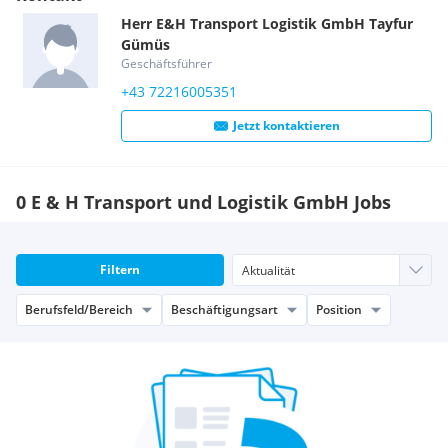
Qualifikation Überzahlung möglich
Herr
E&H Transport Logistik GmbH
Tayfur
Gümüs
Du hast Interesse an dieser Position und möchtest auch ein
Geschäftsführer
Teil unseres dynamisch, wachsenden
+43 72216005351
Transportteams werden, dann bewirb dich an:
E&H Transport Logistik GmbH
Jetzt kontaktieren
Flughafenstrasse 3
A-4063 Hörsching
mail: g.tayfur@eh-transporte-logistik.com
0 E & H Transport und Logistik GmbH Jobs
Filtern
Berufsfeld/Bereich
Beschäftigungsart
Position