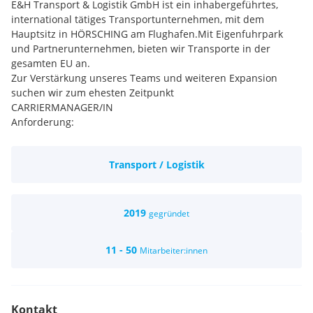
E&H Transport & Logistik GmbH ist ein inhabergeführtes,
international tätiges Transportunternehmen, mit dem
Hauptsitz in HÖRSCHING am Flughafen.Mit Eigenfuhrpark
und Partnerunternehmen, bieten wir Transporte in der
gesamten EU an.
Zur Verstärkung unseres Teams und weiteren Expansion
suchen wir zum ehesten Zeitpunkt
CARRIERMANAGER/IN
Anforderung:
- Fremdsprachenkenntnisse, wie: rumänisch, polnisch,
ungarisch, bulgarisch, slowenisch- englisch Kenntnisse
Transport / Logistik
- gute MS Office Kenntnisse- Kommunikationsstärke-
selbstbewusstes Auftreten- Genauigkeit
- Freude am verhandeln und kommunizieren mit
Geschäftspartne
2019
gegründet
Wir bieten:
- einen sicheren, langfristigen Job mit
11 - 50
Mitarbeiter:innen
Entwicklungsmöglichkeiten
- feste Anstellung- Gleitzeit- 38,5 Stunden/Woche
- arbeiten in einem jungen, dynamischen Team direkt am
Linzer Flughafen
Kontakt
- Aufbau zum Teamleiter- Gehalt: € 2.100,- brutto, je nach