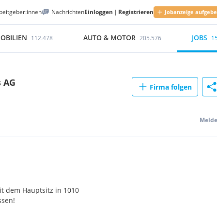
beitgeber:innen
Nachrichten
Einloggen
|
Registrieren
Jobanzeige aufgeb
OBILIEN
AUTO & MOTOR
JOBS
112.478
205.576
1
s AG
Firma folgen
Meld
it dem Hauptsitz in 1010
ssen!