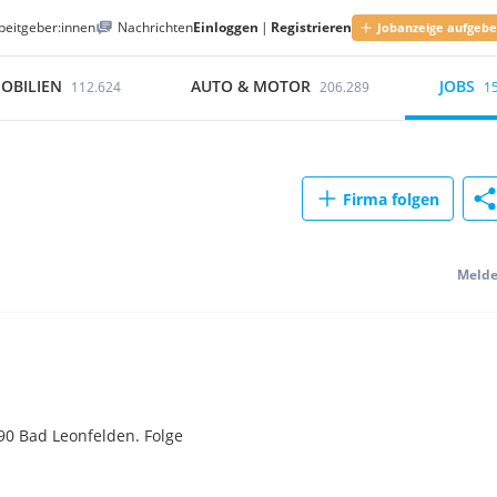
beitgeber:innen
Nachrichten
Einloggen
|
Registrieren
Jobanzeige aufgeb
OBILIEN
AUTO & MOTOR
JOBS
112.624
206.289
1
Firma folgen
Meld
90 Bad Leonfelden. Folge