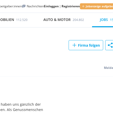
beitgeber:innen
Nachrichten
Einloggen
|
Registrieren
Jobanzeige aufgeb
OBILIEN
AUTO & MOTOR
JOBS
112.520
204.802
1
Firma folgen
Meld
r haben uns gänzlich der
eben. Als Genussmenschen