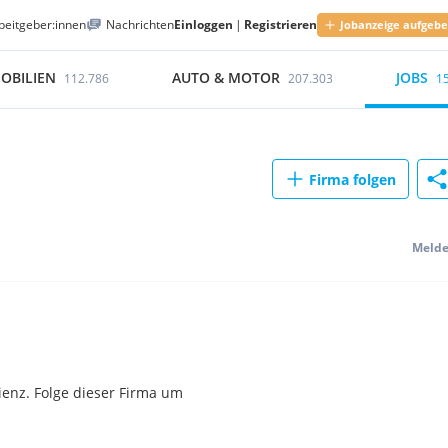
beitgeber:innen
Nachrichten
Einloggen
|
Registrieren
Jobanzeige aufgeb
OBILIEN
AUTO & MOTOR
JOBS
112.786
207.303
1
Firma folgen
Meld
ienz. Folge dieser Firma um