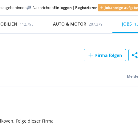
beitgeber:innen
Nachrichten
Einloggen
|
Registrieren
Jobanzeige aufgeb
OBILIEN
AUTO & MOTOR
JOBS
112.798
207.379
1
Firma folgen
Meld
lkoven. Folge dieser Firma