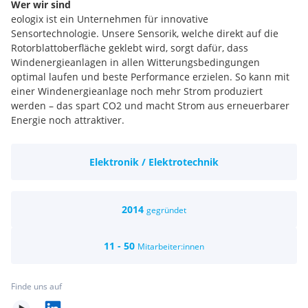
Wer wir sind
eologix ist ein Unternehmen für innovative
Sensortechnologie. Unsere Sensorik, welche direkt auf die
Rotorblattoberfläche geklebt wird, sorgt dafür, dass
Windenergieanlagen in allen Witterungsbedingungen
optimal laufen und beste Performance erzielen. So kann mit
einer Windenergieanlage noch mehr Strom produziert
werden – das spart CO2 und macht Strom aus erneuerbarer
Energie noch attraktiver.
We boost sustainable technologies to secure a sustainable
Elektronik / Elektrotechnik
future.
💚
⌚ Flexible Arbeitszeiten mit Möglichkeit zum Homeoffice
💗 Wertschätzendes Team mit flachen Strukturen
2014
gegründet
💪 Möglichkeit zur Mitgestaltung in einem innovativen
technologischen Umfeld
11 - 50
Mitarbeiter:innen
💻 Moderne Infrastruktur
🚉 Dienstort mit öffentlichen Verkehrsmitteln gut erreichbar
(Space One)
Finde uns auf