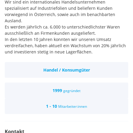
Wir sind ein internationales Handelsunternehmen
spezialisiert auf Industriefolien und beliefern Kunden
vorwiegend in Österreich, sowie auch im benachbarten
Ausland.
Es werden jährlich ca. 6.000 to unterschiedlichster Waren
ausschließlich an Firmenkunden ausgeliefert.
In den letzten 10 Jahren konnten wir unseren Umsatz
verdreifachen, haben aktuell ein Wachstum von 20% jährlich
und investieren stetig in neue Lagerflächen.
Durch europaweite Kontakte zu namhaften
Produktionsfirmen sind wir zu einer stabilen Größe in
Handel / Konsumgüter
unserer Branche herangewachsen.
Wir sind ein motiviertes Team mit gutem Umgang, Offenheit
und familiärem Flair.
1999
gegründet
1 - 10
Mitarbeiter:innen
Kontakt