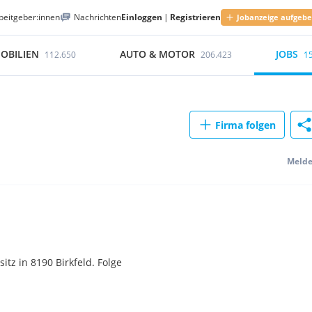
beitgeber:innen
Nachrichten
Einloggen
|
Registrieren
Jobanzeige aufgeb
OBILIEN
AUTO & MOTOR
JOBS
112.650
206.423
1
Firma folgen
Meld
tz in 8190 Birkfeld. Folge