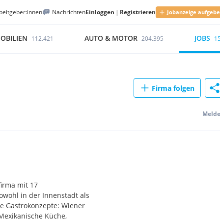
beitgeber:innen
Nachrichten
Einloggen
|
Registrieren
Jobanzeige aufgeb
OBILIEN
AUTO & MOTOR
JOBS
112.421
204.395
1
Firma folgen
Meld
firma mit 17
owohl in der Innenstadt als
ne Gastrokonzepte: Wiener
 Mexikanische Küche,