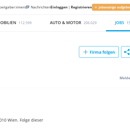
beitgeber:innen
Nachrichten
Einloggen
|
Registrieren
Jobanzeige aufgeb
OBILIEN
AUTO & MOTOR
JOBS
112.599
206.029
1
Firma folgen
Meld
010 Wien. Folge dieser