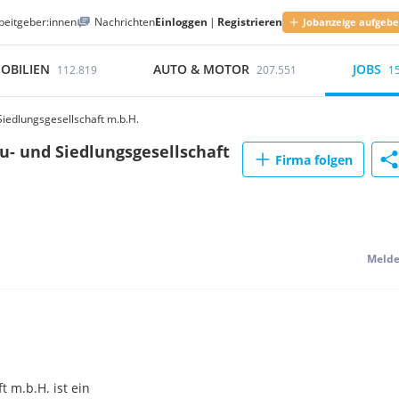
beitgeber:innen
Nachrichten
Einloggen
|
Registrieren
Jobanzeige aufgeb
OBILIEN
AUTO & MOTOR
JOBS
112.819
207.551
1
iedlungsgesellschaft m.b.H.
- und Siedlungsgesellschaft
Firma folgen
Meld
 m.b.H. ist ein